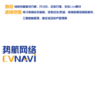
联系我们
CONTACT US
电话：
021-34771960
版权所有 ©
势航网络
邮箱：
shwl@cvnavi.com
沪ICP 备16025594号-6
地址：
上海市青浦区高光路215弄4号楼4层
（中国北斗西虹桥产业创新基地高光路园
区）
售后热线：
400-100-8256
关注我们
FOLLOW US