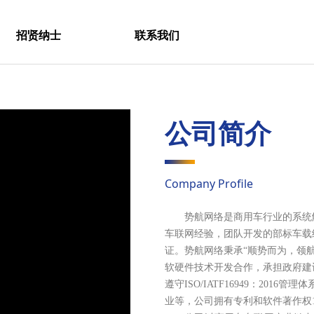
招贤纳士
联系我们
公司简介
Company Profile
势航网络是商用车行业的系统解
车联网经验，团队开发的部标车载
证。势航网络秉承“顺势而为，领
软硬件技术开发合作，承担政府建
遵守ISO/IATF16949：20
o
业等，公司拥有专利和软件著作权1